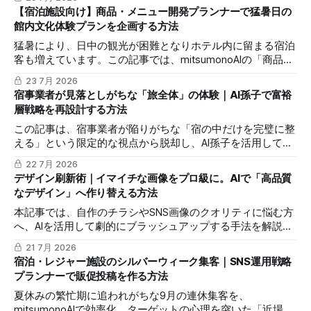
て料理単価を向上させる具体的な3つのステップを解説しま
【宿泊施設向け】商品・メニュー開発プランナーで猛暑日の
す。
館内文化体験プランを企画する方法
猛暑により、日中の観光が困難となりホテル内に留まる宿泊
客も増えています。この記事では、mitsumonoAIの「商品・
メニュー開発プランナー」を活用し、涼しい館内で完結する
23 7月 2026
高付加価値な文化体験プランを企画し、付帯収入と顧客満足
宿事業者が見落としがちな「旅全体」の体験｜AI孫子で富裕
度の向上を実現する手順を解説します。
層戦略を再設計する方法
この記事は、宿事業者が陥りがちな「宿の中だけを完璧に整
える」という限定的な視点から脱却し、AI孫子を活用して
「旅全体」の顧客体験を再定義し、富裕層の獲得を目指すた
22 7月 2026
めの具体的な活用法を解説します。宿の経営者、プロデュー
デザイン刷新術｜イマイチな画像をプロ級に。AIで「高品質
サー、そして顧客体験の向上を目指す全ての方に役立つ内容
なデザイン」へ作り替える方法
です。
本記事では、自作のチラシやSNS画像のクオリティに悩む方
へ、AIを活用して劇的にブラッシュアップする手法を解説し
ます。
21 7月 2026
宿泊・レジャー施設のシルバーウィーク集客｜SNS運用戦略
プランナーで販促投稿を作る方法
夏休みの繁忙期に追われがちな9月の連休集客を、
mitsumonoAIで効率化。ターゲットの心理を突いた「近場旅