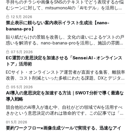
手持ちのチラシや画像をSNSのテキストでどう表現するか悩
むシーンに対して、mitsumonoAIの「AIモデル」を活用した
キャプション生成プロセスを解説。画像から情景を読み取
12 5月 2026
り、ターゲットの感情を動かすエモーショナルな投稿文を効
禁止表示に頼らない案内表示イラスト生成法【nano-
率的に作成する手順を紹介します。
banana-pro】
貼り紙だらけの景観を改善し、文化の違いによるゲストの戸
惑いを解消する。nano-banana-proを活用し、施設の雰囲気
に馴染む「伝わるイメージイラスト」を作成するための実践
07 5月 2026
ガイドです。
EC運営の意思決定を加速させる「Sensei AI - オンラインス
トア」活用術
ECサイト・オンラインストア運営者が直面する集客、離脱率
改善、コスト削減といった多岐にわたる課題。DXとデジタ
ルマーケティングの専門知識を備えた「Sensei AI」を24時
05 5月 2026
間体制のコンサルタントとして活用し、データに基づいた迅
AI導入の意思決定を加速する方法｜SWOT分析で導く最適な
速な意思決定を実現する方法を解説します。
導入戦略
競合他社のAI導入が進む中、自社がどの領域でAIを活用すべ
きかという意思決定の遅れは致命的です。この記事では「自
社SWOT分析アシスタント」を使用し、客観的な自己分析か
01 5月 2026
らAI活用の優先順位を明確にする具体的なステップを解説し
要約ワークフロー×画像生成ツールで実現する、迅速なアイ
ます。