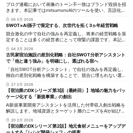
ブログ連載において画像のトーン不一致はブランド毀損を招
きます。本記事ではmitsumonoAIのツールを使い、言語化困
難なデザインのこだわりを正確にプロンプトへ反映し、シリ
06 3月 2026
ーズを通した一貫性を保つ手法を解説します。デザインスキ
SWOT×AI孫子で策定する、次世代を拓く3ヵ年経営戦略
ル不要で、意図通りの高品質な画像を安定して生成する仕組
競合激化の中で自社の強みを再定義し、将来の経営戦略を策
みを構築できます。
定することは多くの経営者にとって喫緊の課題です。本記事
では、mitsumonoAIの「自社SWOT分析アシスタント」で客
04 3月 2026
観的な現状を把握し、「Sensei AI - AI孫子（現代語版）」で
古民家宿泊施設の差別化戦略：自社SWOT分析アシスタント
古典の知恵を現代に活かす実践的な方法を解説します。
で「他と違う強み」を明確にし、選ばれる宿へ
「自社SWOT分析アシスタント」で自社の強みを再定義し、
独自の差別化戦略を構築することで、競合に埋もれない選ば
れる理由を作り、既存顧客のLTVを最大化する方法を解説し
27 2月 2026
ます。
【宿泊業のDXシリーズ 第3話（最終回）】地域の魅力をパッ
ケージ化する「新規事業」の創出
AI新規事業開発アシスタントを活用した付帯収入創出戦略を
解説します。地域資源とターゲット層のニーズをAIが結びつ
け、協力先への提案まで含めた事業案を効率的に策定する実
20 2月 2026
践ステップを紹介します。
【宿泊業のDXシリーズ 第2話】地元食材メニューをアップデ
ートする「レシピ開発シェフ」の提案