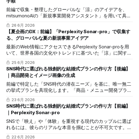
手順
前編で収集・整理したグローバルな「涼」のアイデアを、
mitsumonoAIの「新規事業開発アシスタント」を用いて具体
的な事業計画へと落とし込む手順を解説します。アイデアを
26 6月 2026
収益性のある実行可能なプログラムへと昇華させるプロセス
【夏企画のDX：前編】「Perplexity Sonar-pro」で収集す
です。
る、グローバルな夏の新規事業アイデア
最新のWeb情報にアクセスできるPerplexity Sonar-proを用
いて、世界各国の文化やトレンドに基づいた「涼」に関する
多様なアイデアを収集、整理する具体的な手順を解説しま
25 6月 2026
す。独自性のある企画立案や情報資産の構築に繋がります。
SNS時代に選ばれる独創的な結婚式プランの作り方【後編】
｜商品開発とイメージ画像の生成
前編で特定した「SNS時代の潜在ニーズ」を基に、唯一無二
の挙式プランを具現化します。「商品・メニュー開発プラン
ナー」で独創的なコンセプトを構造化し、「nano-banana-
23 6月 2026
pro」でイメージを可視化する実践フローを解説します。
SNS時代に選ばれる独創的な結婚式プランの作り方【前編】
｜Perplexity Sonar-pro
SNSで「映え」や「体験」を重視する現代のカップルに選ば
れるには、彼らのリアルな本音を掴むことが不可欠です。本
シリーズは全2回。前編では、リアルタイム検索に強い
22 6月 2026