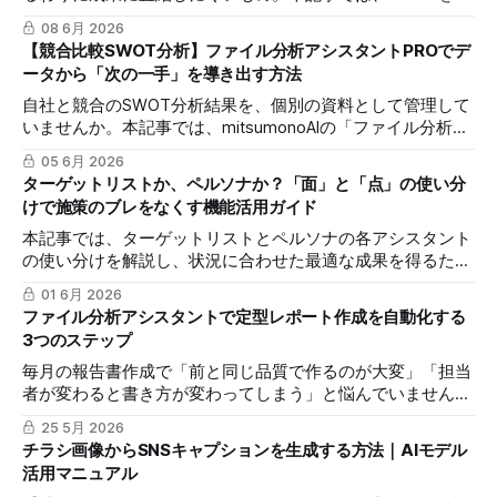
用した「比較表」の作成方法を解説し、自社の強みを可視化
08 6月 2026
して営業資料の差別化につなげる具体的な手順をご紹介しま
【競合比較SWOT分析】ファイル分析アシスタントPROでデ
す。
ータから「次の一手」を導き出す方法
自社と競合のSWOT分析結果を、個別の資料として管理して
いませんか。本記事では、mitsumonoAIの「ファイル分析ア
シスタントPRO」機能を使い、複数の分析データを統合・比
05 6月 2026
較し、具体的な事業戦略やアクションプランを導き出す実践
ターゲットリストか、ペルソナか？「面」と「点」の使い分
的な方法を3つのステップで解説します。
けで施策のブレをなくす機能活用ガイド
本記事では、ターゲットリストとペルソナの各アシスタント
の使い分けを解説し、状況に合わせた最適な成果を得るため
の判断基準と具体的な活用シーンをご紹介します。
01 6月 2026
ファイル分析アシスタントで定型レポート作成を自動化する
3つのステップ
毎月の報告書作成で「前と同じ品質で作るのが大変」「担当
者が変わると書き方が変わってしまう」と悩んでいません
か？本記事では、過去のPDFや画像からAIが「書き方のルー
25 5月 2026
ル」を抜き出し、誰でも短時間で同じ品質のレポートを作れ
チラシ画像からSNSキャプションを生成する方法｜AIモデル
るようにする方法を解説します。
活用マニュアル