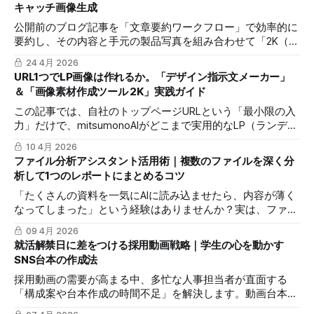
キャッチ画像生成
公開前のブログ記事を「文章要約ワークフロー」で効率的に
要約し、その内容と手元の製品写真を組み合わせて「2K（画
像生成）」機能で高品質なアイキャッチ画像を制作するプロ
24 4月 2026
セスを、ジャムの紹介記事を例に解説します。
URL1つでLP画像は作れるか。「デザイン指示文メーカー」
＆「画像素材作成ツール 2K」実践ガイド
この記事では、自社のトップページURLという「最小限の入
力」だけで、mitsumonoAIがどこまで実用的なLP（ランディ
ングページ）用画像を作成できるかを検証・解説します。
10 4月 2026
ファイル分析アシスタント活用術｜複数のファイルを深く分
析して1つのレポートにまとめるコツ
「たくさんの資料を一気にAIに読み込ませたら、内容が薄く
なってしまった」という経験はありませんか？実は、ファイ
ルを1つずつ分析して最後に統合するのが、最も精度の高い
09 4月 2026
レポートを作る秘訣です。本記事では、mitsumonoAIの「ク
就活解禁日に差をつける採用動画戦略｜学生の心を動かす
リップ機能」を使い、複数のデータから深い洞察を引き出す
SNS台本の作成法
プロの手順を解説します。
採用動画の需要が高まる中、多忙な人事担当者が直面する
「構成案や台本作成の時間不足」を解決します。動画台本作
成ワークフローを活用し、Z世代の心に刺さるTikTokや