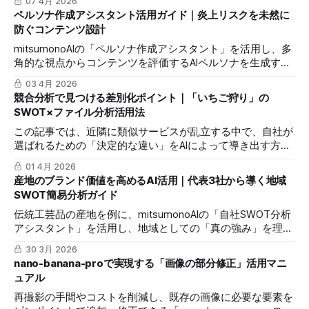
07 4月 2026
YouTube動画の構成を、最短30分で立ち上げる実践的なステ
ペルソナ作成アシスタント活用ガイド｜炎上リスクを未然に
ップを解説します。
防ぐコンテンツ設計
mitsumonoAIの「ペルソナ作成アシスタント」を活用し、多
角的な視点からコンテンツを評価するAIペルソナを生成する
ことで、潜在的な炎上リスクを徹底的に洗い出し、公開前の
03 4月 2026
コンテンツ品質を飛躍的に向上させる実践的な方法を解説し
競合分析で見つける差別化ポイント｜「いちご狩り」の
ます。
SWOT×ファイル分析活用法
この記事では、近隣に類似サービスが乱立する中で、自社が
選ばれるための「決定的な違い」をAIによって導き出す方法
を解説します。具体例として「いちご狩り」を取り上げ、
01 4月 2026
mitsumonoAIの「自社SWOT分析アシスタント」と「ファイ
産地のブランド価値を高めるAI活用｜代表3社から導く地域
ル分析アシスタント」を組み合わせることで、競合のレビュ
SWOT簡易分析ガイド
ーからは見えない「隠れた弱点」を発見し、確信の持てる差
別化戦略を立案するプロセスを紹介します。
伝統工芸品の産地を例に、mitsumonoAIの「自社SWOT分析
アシスタント」を活用し、地域としての「真の強み」を理解
し、今後の試作や戦略立案に活かすプロセスをご紹介しま
30 3月 2026
す。地域事業者間の連携を深め、産地全体のブランド力を高
nano-banana-proで実現する「画像の部分修正」活用マニ
めたいとお考えの皆様に役立つ内容です。
ュアル
再撮影の手間やコストを削減し、既存の画像に必要な要素を