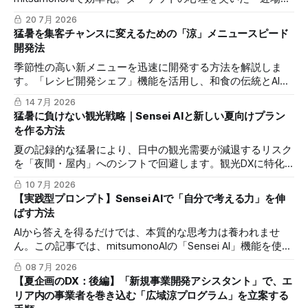
行」の訴求プランをSNS運用戦略プランナーで構築する方法
20 7月 2026
を解説します。
猛暑を集客チャンスに変えるための「涼」メニュースピード
開発法
季節性の高い新メニューを迅速に開発する方法を解説しま
す。「レシピ開発シェフ」機能を活用し、和食の伝統とAIの
創造性を掛け合わせた、酷暑期に選ばれる一皿を最短時間で
14 7月 2026
構築します。
猛暑に負けない観光戦略｜Sensei AIと新しい夏向けプラン
を作る方法
夏の記録的な猛暑により、日中の観光需要が減退するリスク
を「夜間・屋内」へのシフトで回避します。観光DXに特化
したSensei AIを活用し、トレンドに即応した新プランの立案
10 7月 2026
からSNS発信までを最短時間で完結させる実践マニュアルで
【実践型プロンプト】Sensei AIで「自分で考える力」を伸
す。
ばす方法
AIから答えを得るだけでは、本質的な思考力は養われませ
ん。この記事では、mitsumonoAIの「Sensei AI」機能を使用
し、専門家との対話を通じて知識を定着させ、ビジネス課題
08 7月 2026
に対する洞察を深める具体的なマニュアルを解説します。
【夏企画のDX：後編】「新規事業開発アシスタント」で、エ
リア内の事業者を巻き込む「広域涼プログラム」を立案する