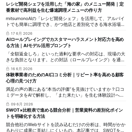
Perplexity Sonar-proを活用し、SNS上のトレンドや既存の結
レシピ開発シェフを活用した「海の家」のメニュー開発｜定
婚式への不満を抽出して、ヒットする企画の「種」を見つけ
番素材で高利益を生む爆速調理メニューの作り方
る調査手法を解説します。
mitsumonoAIの「レシピ開発シェフ」を活用して、アルバイ
トでも簡単に調理でき、かつ他店と差別化できる海水浴場・
海の家の高利益メニューを考案する手順を解説します。
17 6月 2026
AIロールプレイングでカスタマーハラスメント対応力を高め
る方法｜AIモデル活用プロンプト
「全額返金しろ」といった過剰な要求への対応は、現場の大
きな負担となります。との対話（ロールプレイング）を通じ
て、不当な要求と正当なクレームの境界線を見極め、スタッ
16 6月 2026
フとブランド価値を守るための具体的なシミュレーション手
体験事業者のためのAI口コミ分析｜リピート率を高める顧客
順を紹介します。
心理の見つけ方
満足の声の裏にある“本当の評価”を見抜けていますか？口コ
ミデータをAIで解析し、「また来たい」を生む体験設計へと
つなげる実践手法を解説します。
09 6月 2026
SWOT×比較表で進める競合分析｜営業資料の差別化ポイン
トを明確化する方法
競合他社のWebサイトを読み込むだけの分析は、時間がかか
るわりに成果に直結しにくいもの。本記事では、SWOTを活