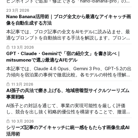
ピンポイントで追加・修正できる「nano-banana-pro」の使
用方法を解説します。背景の最適化、商品の合成、人物の外
23 3月 2026
見変更など、実務で直面する課題を数分で解決するステップ
Nano Banana活用術｜ブログ全文から最適なアイキャッチ画
を紹介します。
像を自動生成する方法
本記事では、ブログ記事の全文をAIモデルに読み込ませ、最
適なプロンプトを自動抽出する手法を解説します。プロンプ
ト考案の手間を排除し、コンテンツ内容と合致した高品質な
13 3月 2026
アイキャッチ画像を短時間で実現できます。
GPT・Claude・Geminiで「宿の紹介文」を書き比べ｜
mitsumonoで選ぶ最適なAIモデル
本記事では、Claude 4.6 Opus、Gemini 3 Pro、GPT-5.2の出
力傾向を宿泊業の事例で徹底比較。各モデルの特性を理解
し、mitsumonoAIで最適な使い分けを実現する実践的ワーク
11 3月 2026
フローを解説します。
AI孫子の兵法で磨き上げる、地域密着型サイクルツーリズム
事業戦略
AI孫子との対話を通じて、事業の実現可能性を厳しく評価
し、競合を出し抜く戦略的優位性を構築することで、撤退リ
スクを最小限に抑え、成功へと導く実践的なマニュアルで
10 3月 2026
す。
シリーズ記事のアイキャッチに統一感をもたらす画像生成AI
活用術