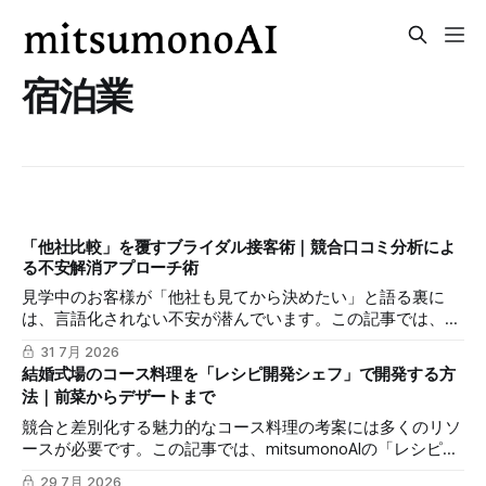
宿泊業
「他社比較」を覆すブライダル接客術｜競合口コミ分析によ
る不安解消アプローチ術
見学中のお客様が「他社も見てから決めたい」と語る裏に
は、言語化されない不安が潜んでいます。この記事では、
mitsumonoAIの「口コミ分析アシスタント」を活用し、競合
31 7月 2026
式場の不満パターンを先回りして把握することで、自社の安
結婚式場のコース料理を「レシピ開発シェフ」で開発する方
心感を際立たせ、その場での即決率を高める接客の極意を解
法｜前菜からデザートまで
説します。
競合と差別化する魅力的なコース料理の考案には多くのリソ
ースが必要です。この記事では、mitsumonoAIの「レシピ開
発シェフ」を活用し、効率的に独自性のあるレシピを作成し
29 7月 2026