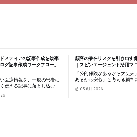
ドメディアの記事作成を効率
顧客の潜在リスクを引き出す
ログ記事作成ワークフロー」
｜スピンエージェント活用マ
「公的保険があるから大丈夫
あるから安心」と考える顧客
高い医療情報を、一般の患者に
リスクを自分ごととして捉え
すく伝える記事に落とし込むに
05 8月 2026
は簡単ではありません。この
の時間を要します。この記事で
026
mitsumonoAIの「スピンエ
umonoAIの「ブログ記事作成ワ
を活用し、顧客の反論すらも
」を活用し、SEOに配慮した
に変え、納得感を高めて成約
ブログ記事を効率的に作成し、
体的な3つのステップを解説
最大化する方法を解説します。