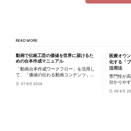
READ MORE
動画で伝統工芸の価値を世界に届けるた
医療オウン
めの台本作成マニュアル
化する「ブ
活用法
「動画台本作成ワークフロー」を活用し
て、「価値の伝わる動画コンテンツ」を
専門性が
制作する手順を解説します。TikTokや
分かりや
07 8月 2026
Instagramリールを通じた、国内若年層お
は、多く
06 8月 2
よび海外市場への効果的な発信を支援し
は、mits
ます。
ークフロー
質の高い
発信力を