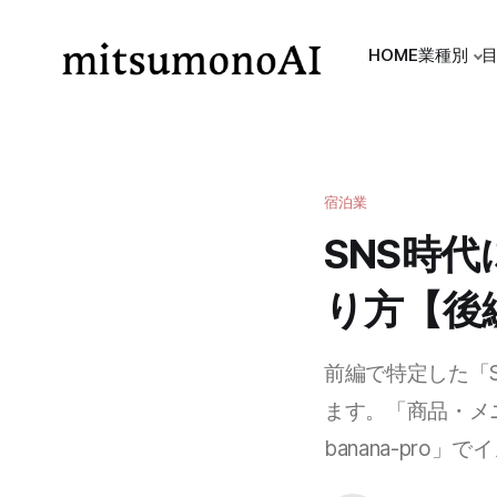
HOME
業種別
宿泊業
SNS時
り方【後
前編で特定した「
ます。「商品・メ
banana-pr