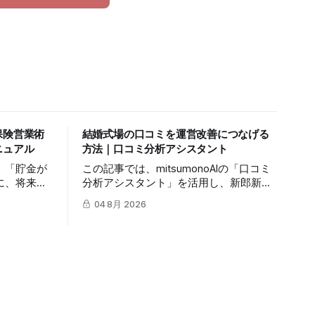
保険営業術
結婚式場の口コミを運営改善につなげる
ニュアル
方法｜口コミ分析アシスタント
」「貯金が
この記事では、mitsumonoAIの「口コミ
に、将来の
分析アシスタント」を活用し、新郎新婦
てもらうの
やゲストの生の声から自社の真の価値を
04 8月 2026
記事では、
抽出し、来館予約率（CVR）を向上させ
ージェント」
る具体的な3つのステップを解説しま
対話の糸口
す。
に繋げる具
します。