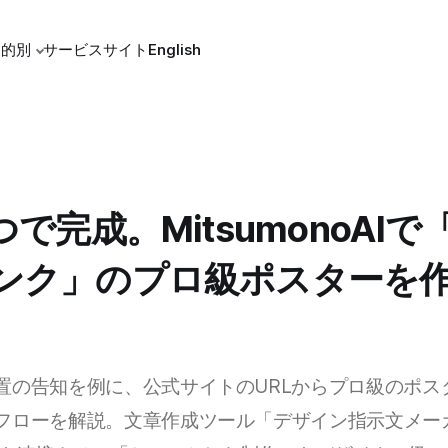
目的別
サービスサイト
English
つで完成。MitsumonoAI
ンク」のプロ級ポスターを
置の告知を例に、公式サイトのURLからプロ級のポス
フローを解説。文章作成ツール「デザイン指示文メー