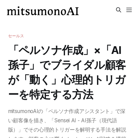
セールス
「ペルソナ作成」×「AI
孫子」でブライダル顧客
が「動く」心理的トリガ
ーを特定する方法
mitsumonoAIの「ペルソナ作成アシスタント」で深
い顧客像を描き、「Sensei AI - AI孫子（現代語
版）」でその心理的トリガーを解明する手法を解説