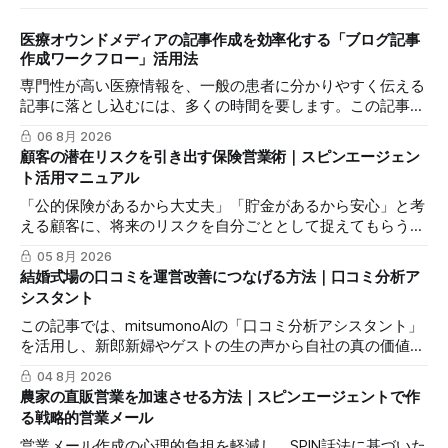
医療オウンドメディアの記事作成を効率化する「ブログ記事
作成ワークフロー」活用法
専門性が高い医療情報を、一般の患者に分かりやすく伝える
記事に落とし込むには、多くの時間を要します。この記事で
は、mitsumonoAIの「ブログ記事作成ワークフロー」を活用
06 8月 2026
し、SEOに配慮した質の高いブログ記事を効率的に作成し、
顧客の潜在リスクを引き出す保険営業術｜スピンエージェン
発信力を最大化する方法を解説します。
ト活用マニュアル
「公的保険があるから大丈夫」「貯金があるから安心」と考
える顧客に、将来のリスクを自分ごととして捉えてもらうの
は簡単ではありません。この記事では、mitsumonoAIの「ス
05 8月 2026
ピンエージェント」を活用し、顧客の反論すらも対話の糸口
結婚式場の口コミを運営改善につなげる方法｜口コミ分析ア
に変え、納得感を高めて成約に繋げる具体的な3つのステッ
シスタント
プを解説します。
この記事では、mitsumonoAIの「口コミ分析アシスタント」
を活用し、新郎新婦やゲストの生の声から自社の真の価値を
抽出し、来館予約率（CVR）を向上させる具体的な3つのス
04 8月 2026
テップを解説します。
農家の直販営業を加速させる方法｜スピンエージェントで作
る戦略的営業メール
営業メール作成の心理的負担を軽減し、SPIN話法に基づいた