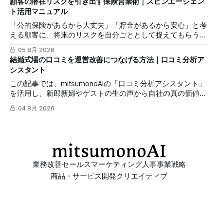
顧客の潜在リスクを引き出す保険営業術｜スピンエージェン
発信力を最大化する方法を解説します。
ト活用マニュアル
「公的保険があるから大丈夫」「貯金があるから安心」と考
える顧客に、将来のリスクを自分ごととして捉えてもらうの
は簡単ではありません。この記事では、mitsumonoAIの「ス
05 8月 2026
ピンエージェント」を活用し、顧客の反論すらも対話の糸口
結婚式場の口コミを運営改善につなげる方法｜口コミ分析ア
に変え、納得感を高めて成約に繋げる具体的な3つのステッ
シスタント
プを解説します。
この記事では、mitsumonoAIの「口コミ分析アシスタント」
を活用し、新郎新婦やゲストの生の声から自社の真の価値を
抽出し、来館予約率（CVR）を向上させる具体的な3つのス
04 8月 2026
テップを解説します。
業務改善
セールス
マーケティング
人事
事業戦略
商品・サービス開発
クリエイティブ