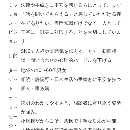
ミッ
法律や手続きに不安を感じる方にとって、まず
ショ
「話を聞いてもらえる」と感じていただける存
ン・
在でありたい。専門知識だけでなく、人として
ビジ
丁寧に、誠実に対応することを大切にしていま
ョン
す。
SNSで人柄や雰囲気を伝えることで、初回相
目的
談・問い合わせの心理的ハードルを下げる
ター
地域の40〜60代男女
ゲッ
相続・許認可・日常生活の手続きに不安を持つ
ト
個人・家族層
コア
説明のわかりやすさと、相談者に寄り添う姿勢
メッ
が強み。
セー
小規模だからこそ、柔軟で丁寧な対応が可能。
ジ・
人柄が伝わる発信で他士業との差別化を図る。