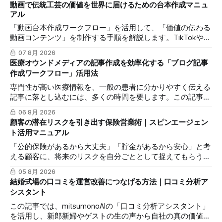
動画で伝統工芸の価値を世界に届けるための台本作成マニュ
アル
「動画台本作成ワークフロー」を活用して、「価値の伝わる
動画コンテンツ」を制作する手順を解説します。TikTokや
Instagramリールを通じた、国内若年層および海外市場への
07 8月 2026
効果的な発信を支援します。
医療オウンドメディアの記事作成を効率化する「ブログ記事
作成ワークフロー」活用法
専門性が高い医療情報を、一般の患者に分かりやすく伝える
記事に落とし込むには、多くの時間を要します。この記事で
は、mitsumonoAIの「ブログ記事作成ワークフロー」を活用
06 8月 2026
し、SEOに配慮した質の高いブログ記事を効率的に作成し、
顧客の潜在リスクを引き出す保険営業術｜スピンエージェン
発信力を最大化する方法を解説します。
ト活用マニュアル
「公的保険があるから大丈夫」「貯金があるから安心」と考
える顧客に、将来のリスクを自分ごととして捉えてもらうの
は簡単ではありません。この記事では、mitsumonoAIの「ス
05 8月 2026
ピンエージェント」を活用し、顧客の反論すらも対話の糸口
結婚式場の口コミを運営改善につなげる方法｜口コミ分析ア
に変え、納得感を高めて成約に繋げる具体的な3つのステッ
シスタント
プを解説します。
この記事では、mitsumonoAIの「口コミ分析アシスタント」
を活用し、新郎新婦やゲストの生の声から自社の真の価値を