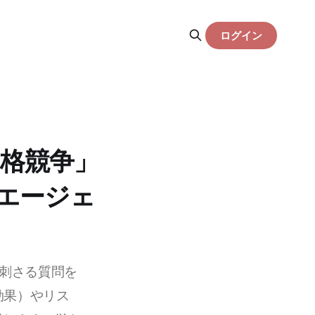
ログイン
価格競争」
ンエージェ
に刺さる質問を
効果）やリス