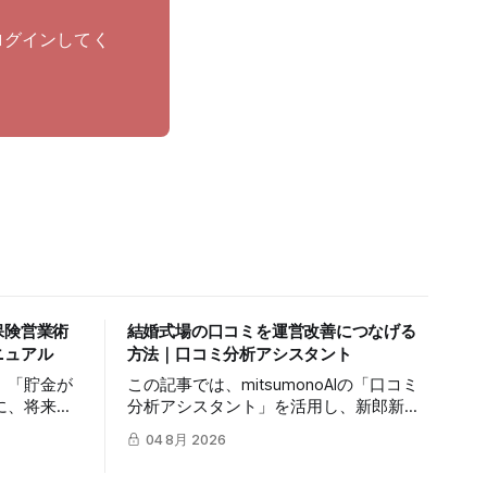
ログインしてく
保険営業術
結婚式場の口コミを運営改善につなげる
ニュアル
方法｜口コミ分析アシスタント
」「貯金が
この記事では、mitsumonoAIの「口コミ
に、将来の
分析アシスタント」を活用し、新郎新婦
てもらうの
やゲストの生の声から自社の真の価値を
04 8月 2026
記事では、
抽出し、来館予約率（CVR）を向上させ
ージェント」
る具体的な3つのステップを解説しま