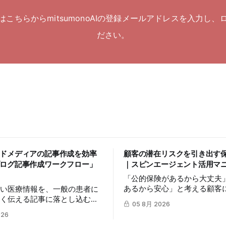
はこちらからmitsumonoAIの登録メールアドレスを入力し、
ださい。
ドメディアの記事作成を効率
顧客の潜在リスクを引き出す
ログ記事作成ワークフロー」
｜スピンエージェント活用マ
「公的保険があるから大丈夫
あるから安心」と考える顧客
高い医療情報を、一般の患者に
リスクを自分ごととして捉え
すく伝える記事に落とし込むに
05 8月 2026
は簡単ではありません。この
の時間を要します。この記事で
026
mitsumonoAIの「スピンエ
umonoAIの「ブログ記事作成ワ