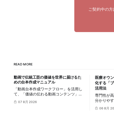
ご契約中の方
READ MORE
動画で伝統工芸の価値を世界に届けるた
医療オウン
めの台本作成マニュアル
化する「ブ
活用法
「動画台本作成ワークフロー」を活用し
て、「価値の伝わる動画コンテンツ」を
専門性が
制作する手順を解説します。TikTokや
分かりや
07 8月 2026
Instagramリールを通じた、国内若年層お
は、多く
06 8月 2
よび海外市場への効果的な発信を支援し
は、mits