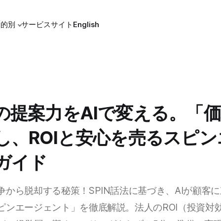
目的別
サービスサイト
English
の提案力をAIで変える。「
し、ROIと安心を売るスピ
ガイド
争から脱却する秘策！SPIN話法に基づき、AIが顧客
ピンエージェント」を徹底解説。法人のROI（投資対