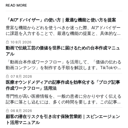
READ MORE
「AIアドバイザー」の使い方｜最適な機能と使い方を提案
豊富な機能からどれを使うべきか迷った際、AIアドバイザー
に課題を入力することで、最適な機能の提案と、具体的な操
作方法が書かれたナレッジ記事のURLを受け取る手順を解説
10 8月 2026
します。
動画で伝統工芸の価値を世界に届けるための台本作成マニュ
アル
「動画台本作成ワークフロー」を活用して、「価値の伝わる
動画コンテンツ」を制作する手順を解説します。TikTokや
Instagramリールを通じた、国内若年層および海外市場への
07 8月 2026
効果的な発信を支援します。
医療オウンドメディアの記事作成を効率化する「ブログ記事
作成ワークフロー」活用法
専門性が高い医療情報を、一般の患者に分かりやすく伝える
記事に落とし込むには、多くの時間を要します。この記事で
は、mitsumonoAIの「ブログ記事作成ワークフロー」を活用
06 8月 2026
し、SEOに配慮した質の高いブログ記事を効率的に作成し、
顧客の潜在リスクを引き出す保険営業術｜スピンエージェン
発信力を最大化する方法を解説します。
ト活用マニュアル