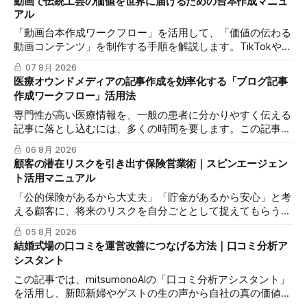
動画で伝統工芸の価値を世界に届けるための台本作成マニュ
アル
「動画台本作成ワークフロー」を活用して、「価値の伝わる
動画コンテンツ」を制作する手順を解説します。TikTokや
Instagramリールを通じた、国内若年層および海外市場への
07 8月 2026
効果的な発信を支援します。
医療オウンドメディアの記事作成を効率化する「ブログ記事
作成ワークフロー」活用法
専門性が高い医療情報を、一般の患者に分かりやすく伝える
記事に落とし込むには、多くの時間を要します。この記事で
は、mitsumonoAIの「ブログ記事作成ワークフロー」を活用
06 8月 2026
し、SEOに配慮した質の高いブログ記事を効率的に作成し、
顧客の潜在リスクを引き出す保険営業術｜スピンエージェン
発信力を最大化する方法を解説します。
ト活用マニュアル
「公的保険があるから大丈夫」「貯金があるから安心」と考
える顧客に、将来のリスクを自分ごととして捉えてもらうの
は簡単ではありません。この記事では、mitsumonoAIの「ス
05 8月 2026
ピンエージェント」を活用し、顧客の反論すらも対話の糸口
結婚式場の口コミを運営改善につなげる方法｜口コミ分析ア
に変え、納得感を高めて成約に繋げる具体的な3つのステッ
シスタント
プを解説します。
この記事では、mitsumonoAIの「口コミ分析アシスタント」
を活用し、新郎新婦やゲストの生の声から自社の真の価値を
抽出し、来館予約率（CVR）を向上させる具体的な3つのス