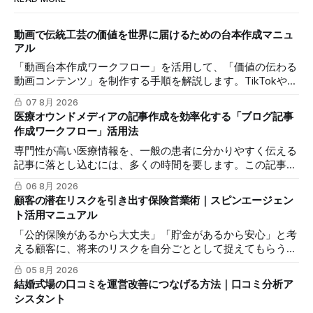
動画で伝統工芸の価値を世界に届けるための台本作成マニュ
アル
「動画台本作成ワークフロー」を活用して、「価値の伝わる
動画コンテンツ」を制作する手順を解説します。TikTokや
Instagramリールを通じた、国内若年層および海外市場への
07 8月 2026
効果的な発信を支援します。
医療オウンドメディアの記事作成を効率化する「ブログ記事
作成ワークフロー」活用法
専門性が高い医療情報を、一般の患者に分かりやすく伝える
記事に落とし込むには、多くの時間を要します。この記事で
は、mitsumonoAIの「ブログ記事作成ワークフロー」を活用
06 8月 2026
し、SEOに配慮した質の高いブログ記事を効率的に作成し、
顧客の潜在リスクを引き出す保険営業術｜スピンエージェン
発信力を最大化する方法を解説します。
ト活用マニュアル
「公的保険があるから大丈夫」「貯金があるから安心」と考
える顧客に、将来のリスクを自分ごととして捉えてもらうの
は簡単ではありません。この記事では、mitsumonoAIの「ス
05 8月 2026
ピンエージェント」を活用し、顧客の反論すらも対話の糸口
結婚式場の口コミを運営改善につなげる方法｜口コミ分析ア
に変え、納得感を高めて成約に繋げる具体的な3つのステッ
シスタント
プを解説します。