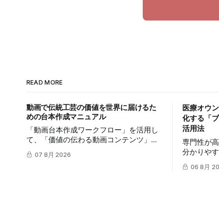
READ MORE
動画で伝統工芸の価値を世界に届けるた
医療オウン
めの台本作成マニュアル
化する「ブ
活用法
「動画台本作成ワークフロー」を活用し
て、「価値の伝わる動画コンテンツ」を
専門性が
制作する手順を解説します。TikTokや
分かりや
07 8月 2026
Instagramリールを通じた、国内若年層お
は、多く
06 8月 2
よび海外市場への効果的な発信を支援し
は、mits
ます。
ークフロー
質の高い
発信力を