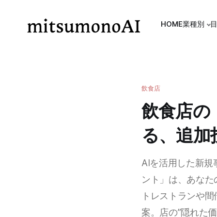
HOME
業種別
飲食店
飲食店の
る、追加
AIを活用した新規
ント」は、あなた
トレストランや間
案。店の”隠れた