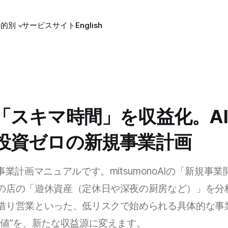
目的別
サービスサイト
English
「スキマ時間」を収益化。A
投資ゼロの新規事業計画
事業計画マニュアルです。mitsumonoAIの「新規事
の店の「遊休資産（定休日や深夜の厨房など）」を分
借り営業といった、低リスクで始められる具体的な事
価値”を、新たな収益源に変えます。