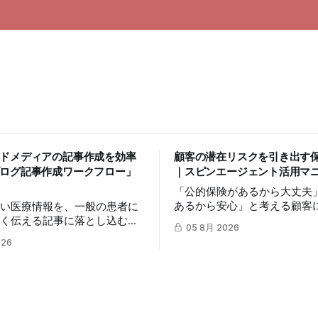
ドメディアの記事作成を効率
顧客の潜在リスクを引き出す
ログ記事作成ワークフロー」
｜スピンエージェント活用マ
「公的保険があるから大丈夫
あるから安心」と考える顧客
高い医療情報を、一般の患者に
リスクを自分ごととして捉え
すく伝える記事に落とし込むに
05 8月 2026
は簡単ではありません。この
の時間を要します。この記事で
026
mitsumonoAIの「スピンエ
umonoAIの「ブログ記事作成ワ
を活用し、顧客の反論すらも
」を活用し、SEOに配慮した
に変え、納得感を高めて成約
ブログ記事を効率的に作成し、
体的な3つのステップを解説
最大化する方法を解説します。