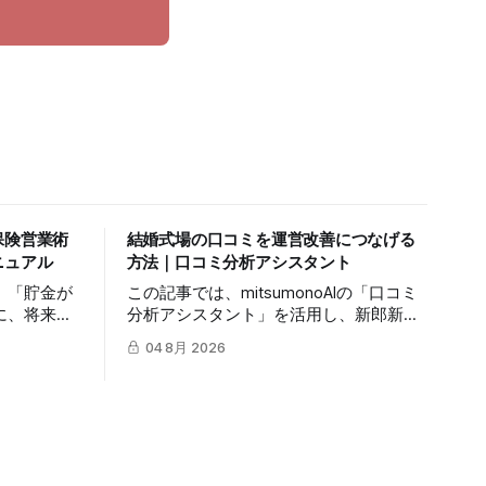
保険営業術
結婚式場の口コミを運営改善につなげる
ニュアル
方法｜口コミ分析アシスタント
」「貯金が
この記事では、mitsumonoAIの「口コミ
に、将来の
分析アシスタント」を活用し、新郎新婦
てもらうの
やゲストの生の声から自社の真の価値を
04 8月 2026
記事では、
抽出し、来館予約率（CVR）を向上させ
ージェント」
る具体的な3つのステップを解説しま
対話の糸口
す。
に繋げる具
します。