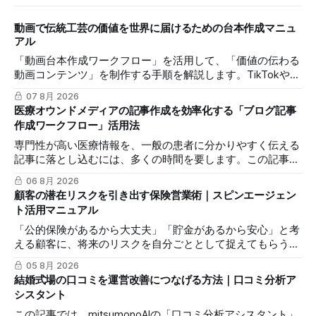
動画で伝統工芸の価値を世界に届けるための台本作成マニュ
アル
「動画台本作成ワークフロー」を活用して、「価値の伝わる
動画コンテンツ」を制作する手順を解説します。TikTokや
Instagramリールを通じた、国内若年層および海外市場への
07 8月 2026
効果的な発信を支援します。
医療オウンドメディアの記事作成を効率化する「ブログ記事
作成ワークフロー」活用法
専門性が高い医療情報を、一般の患者に分かりやすく伝える
記事に落とし込むには、多くの時間を要します。この記事で
は、mitsumonoAIの「ブログ記事作成ワークフロー」を活用
06 8月 2026
し、SEOに配慮した質の高いブログ記事を効率的に作成し、
顧客の潜在リスクを引き出す保険営業術｜スピンエージェン
発信力を最大化する方法を解説します。
ト活用マニュアル
「公的保険があるから大丈夫」「貯金があるから安心」と考
える顧客に、将来のリスクを自分ごととして捉えてもらうの
は簡単ではありません。この記事では、mitsumonoAIの「ス
05 8月 2026
ピンエージェント」を活用し、顧客の反論すらも対話の糸口
結婚式場の口コミを運営改善につなげる方法｜口コミ分析ア
に変え、納得感を高めて成約に繋げる具体的な3つのステッ
シスタント
プを解説します。
この記事では、mitsumonoAIの「口コミ分析アシスタント」