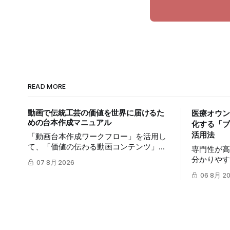
READ MORE
動画で伝統工芸の価値を世界に届けるた
医療オウン
めの台本作成マニュアル
化する「ブ
活用法
「動画台本作成ワークフロー」を活用し
て、「価値の伝わる動画コンテンツ」を
専門性が
制作する手順を解説します。TikTokや
分かりや
07 8月 2026
Instagramリールを通じた、国内若年層お
は、多く
06 8月 2
よび海外市場への効果的な発信を支援し
は、mits
ます。
ークフロー
質の高い
発信力を