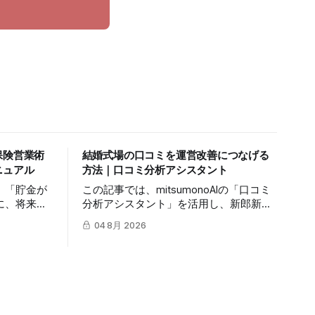
保険営業術
結婚式場の口コミを運営改善につなげる
ニュアル
方法｜口コミ分析アシスタント
」「貯金が
この記事では、mitsumonoAIの「口コミ
に、将来の
分析アシスタント」を活用し、新郎新婦
てもらうの
やゲストの生の声から自社の真の価値を
04 8月 2026
記事では、
抽出し、来館予約率（CVR）を向上させ
ージェント」
る具体的な3つのステップを解説しま
対話の糸口
す。
に繋げる具
します。