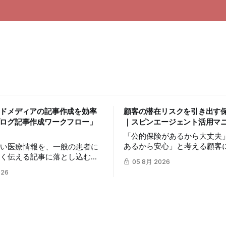
ドメディアの記事作成を効率
顧客の潜在リスクを引き出す
ログ記事作成ワークフロー」
｜スピンエージェント活用マ
「公的保険があるから大丈夫
あるから安心」と考える顧客
高い医療情報を、一般の患者に
リスクを自分ごととして捉え
すく伝える記事に落とし込むに
05 8月 2026
は簡単ではありません。この
の時間を要します。この記事で
026
mitsumonoAIの「スピンエ
umonoAIの「ブログ記事作成ワ
を活用し、顧客の反論すらも
」を活用し、SEOに配慮した
に変え、納得感を高めて成約
ブログ記事を効率的に作成し、
体的な3つのステップを解説
最大化する方法を解説します。