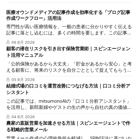
医療オウンドメディアの記事作成を効率化する「ブログ記事
作成ワークフロー」活用法
専門性が高い医療情報を、一般の患者に分かりやすく伝える
記事に落とし込むには、多くの時間を要します。この記事で
は、mitsumonoAIの「ブログ記事作成ワークフロー」を活用
06 8月 2026
し、SEOに配慮した質の高いブログ記事を効率的に作成し、
顧客の潜在リスクを引き出す保険営業術｜スピンエージェン
発信力を最大化する方法を解説します。
ト活用マニュアル
「公的保険があるから大丈夫」「貯金があるから安心」と考
える顧客に、将来のリスクを自分ごととして捉えてもらうの
は簡単ではありません。この記事では、mitsumonoAIの「ス
05 8月 2026
ピンエージェント」を活用し、顧客の反論すらも対話の糸口
結婚式場の口コミを運営改善につなげる方法｜口コミ分析ア
に変え、納得感を高めて成約に繋げる具体的な3つのステッ
シスタント
プを解説します。
この記事では、mitsumonoAIの「口コミ分析アシスタント」
を活用し、新郎新婦やゲストの生の声から自社の真の価値を
抽出し、来館予約率（CVR）を向上させる具体的な3つのス
04 8月 2026
テップを解説します。
農家の直販営業を加速させる方法｜スピンエージェントで作
る戦略的営業メール
営業メール作成の心理的負担を軽減し、SPIN話法に基づいた