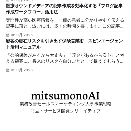
効果的な発信を支援します。
医療オウンドメディアの記事作成を効率化する「ブログ記事
作成ワークフロー」活用法
専門性が高い医療情報を、一般の患者に分かりやすく伝える
記事に落とし込むには、多くの時間を要します。この記事で
は、mitsumonoAIの「ブログ記事作成ワークフロー」を活用
06 8月 2026
し、SEOに配慮した質の高いブログ記事を効率的に作成し、
顧客の潜在リスクを引き出す保険営業術｜スピンエージェン
発信力を最大化する方法を解説します。
ト活用マニュアル
「公的保険があるから大丈夫」「貯金があるから安心」と考
える顧客に、将来のリスクを自分ごととして捉えてもらうの
は簡単ではありません。この記事では、mitsumonoAIの「ス
05 8月 2026
ピンエージェント」を活用し、顧客の反論すらも対話の糸口
に変え、納得感を高めて成約に繋げる具体的な3つのステッ
プを解説します。
業務改善
セールス
マーケティング
人事
事業戦略
商品・サービス開発
クリエイティブ