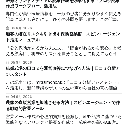
医療オウンドメディアの記事作成を効率化する「ブログ記事
作成ワークフロー」活用法
専門性が高い医療情報を、一般の患者に分かりやすく伝える
記事に落とし込むには、多くの時間を要します。この記事で
は、mitsumonoAIの「ブログ記事作成ワークフロー」を活用
06 8月 2026
し、SEOに配慮した質の高いブログ記事を効率的に作成し、
顧客の潜在リスクを引き出す保険営業術｜スピンエージェン
発信力を最大化する方法を解説します。
ト活用マニュアル
「公的保険があるから大丈夫」「貯金があるから安心」と考
える顧客に、将来のリスクを自分ごととして捉えてもらうの
は簡単ではありません。この記事では、mitsumonoAIの「ス
05 8月 2026
ピンエージェント」を活用し、顧客の反論すらも対話の糸口
結婚式場の口コミを運営改善につなげる方法｜口コミ分析ア
に変え、納得感を高めて成約に繋げる具体的な3つのステッ
シスタント
プを解説します。
この記事では、mitsumonoAIの「口コミ分析アシスタント」
を活用し、新郎新婦やゲストの生の声から自社の真の価値を
抽出し、来館予約率（CVR）を向上させる具体的な3つのス
04 8月 2026
テップを解説します。
農家の直販営業を加速させる方法｜スピンエージェントで作
る戦略的営業メール
営業メール作成の心理的負担を軽減し、SPIN話法に基づいた
戦略的なヒアリングと提案文作成で、成約率の高いB2B営業
を実現するmitsumonoAIの活用法を解説します。