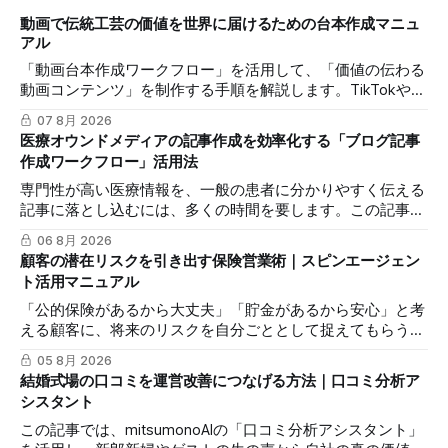
動画で伝統工芸の価値を世界に届けるための台本作成マニュ
アル
「動画台本作成ワークフロー」を活用して、「価値の伝わる
動画コンテンツ」を制作する手順を解説します。TikTokや
Instagramリールを通じた、国内若年層および海外市場への
07 8月 2026
効果的な発信を支援します。
医療オウンドメディアの記事作成を効率化する「ブログ記事
作成ワークフロー」活用法
専門性が高い医療情報を、一般の患者に分かりやすく伝える
記事に落とし込むには、多くの時間を要します。この記事で
は、mitsumonoAIの「ブログ記事作成ワークフロー」を活用
06 8月 2026
し、SEOに配慮した質の高いブログ記事を効率的に作成し、
顧客の潜在リスクを引き出す保険営業術｜スピンエージェン
発信力を最大化する方法を解説します。
ト活用マニュアル
「公的保険があるから大丈夫」「貯金があるから安心」と考
える顧客に、将来のリスクを自分ごととして捉えてもらうの
は簡単ではありません。この記事では、mitsumonoAIの「ス
05 8月 2026
ピンエージェント」を活用し、顧客の反論すらも対話の糸口
結婚式場の口コミを運営改善につなげる方法｜口コミ分析ア
に変え、納得感を高めて成約に繋げる具体的な3つのステッ
シスタント
プを解説します。
この記事では、mitsumonoAIの「口コミ分析アシスタント」