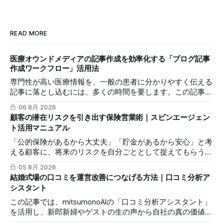
READ MORE
医療オウンドメディアの記事作成を効率化する「ブログ記事
作成ワークフロー」活用法
専門性が高い医療情報を、一般の患者に分かりやすく伝える
記事に落とし込むには、多くの時間を要します。この記事で
は、mitsumonoAIの「ブログ記事作成ワークフロー」を活用
06 8月 2026
し、SEOに配慮した質の高いブログ記事を効率的に作成し、
顧客の潜在リスクを引き出す保険営業術｜スピンエージェン
発信力を最大化する方法を解説します。
ト活用マニュアル
「公的保険があるから大丈夫」「貯金があるから安心」と考
える顧客に、将来のリスクを自分ごととして捉えてもらうの
は簡単ではありません。この記事では、mitsumonoAIの「ス
05 8月 2026
ピンエージェント」を活用し、顧客の反論すらも対話の糸口
結婚式場の口コミを運営改善につなげる方法｜口コミ分析ア
に変え、納得感を高めて成約に繋げる具体的な3つのステッ
シスタント
プを解説します。
この記事では、mitsumonoAIの「口コミ分析アシスタント」
を活用し、新郎新婦やゲストの生の声から自社の真の価値を
抽出し、来館予約率（CVR）を向上させる具体的な3つのス