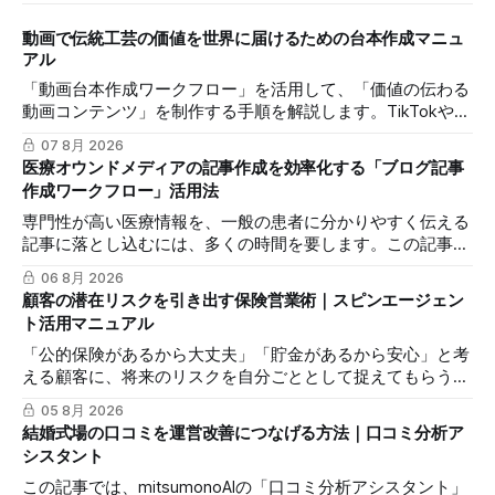
動画で伝統工芸の価値を世界に届けるための台本作成マニュ
アル
「動画台本作成ワークフロー」を活用して、「価値の伝わる
動画コンテンツ」を制作する手順を解説します。TikTokや
Instagramリールを通じた、国内若年層および海外市場への
07 8月 2026
効果的な発信を支援します。
医療オウンドメディアの記事作成を効率化する「ブログ記事
作成ワークフロー」活用法
専門性が高い医療情報を、一般の患者に分かりやすく伝える
記事に落とし込むには、多くの時間を要します。この記事で
は、mitsumonoAIの「ブログ記事作成ワークフロー」を活用
06 8月 2026
し、SEOに配慮した質の高いブログ記事を効率的に作成し、
顧客の潜在リスクを引き出す保険営業術｜スピンエージェン
発信力を最大化する方法を解説します。
ト活用マニュアル
「公的保険があるから大丈夫」「貯金があるから安心」と考
える顧客に、将来のリスクを自分ごととして捉えてもらうの
は簡単ではありません。この記事では、mitsumonoAIの「ス
05 8月 2026
ピンエージェント」を活用し、顧客の反論すらも対話の糸口
結婚式場の口コミを運営改善につなげる方法｜口コミ分析ア
に変え、納得感を高めて成約に繋げる具体的な3つのステッ
シスタント
プを解説します。
この記事では、mitsumonoAIの「口コミ分析アシスタント」