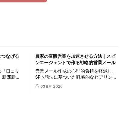
につなげる
農家の直販営業を加速させる方法｜スピ
ト
ンエージェントで作る戦略的営業メール
Iの「口コミ
営業メール作成の心理的負担を軽減し、
、新郎新婦
SPIN話法に基づいた戦略的なヒアリング
真の価値を
と提案文作成で、成約率の高いB2B営業
03 8月 2026
を向上させ
を実現するmitsumonoAIの活用法を解説
解説しま
します。