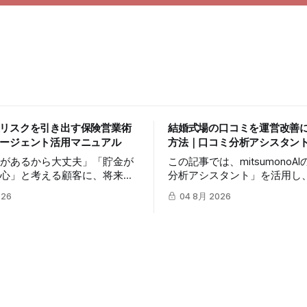
リスクを引き出す保険営業術
結婚式場の口コミを運営改善
ージェント活用マニュアル
方法｜口コミ分析アシスタン
険があるから大丈夫」「貯金が
この記事では、mitsumonoA
安心」と考える顧客に、将来の
分析アシスタント」を活用し
自分ごととして捉えてもらうの
やゲストの生の声から自社の
026
04 8月 2026
はありません。この記事では、
抽出し、来館予約率（CVR）
onoAIの「スピンエージェント」
る具体的な3つのステップを
、顧客の反論すらも対話の糸口
す。
納得感を高めて成約に繋げる具
のステップを解説します。