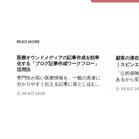
READ MORE
医療オウンドメディアの記事作成を効率
顧客の潜在
化する「ブログ記事作成ワークフロー」
｜スピンエ
活用法
「公的保
専門性が高い医療情報を、一般の患者に
あるから
分かりやすく伝える記事に落とし込むに
リスクを
05 8月 2
は、多くの時間を要します。この記事で
は簡単で
06 8月 2026
は、mitsumonoAIの「ブログ記事作成ワ
mitsum
ークフロー」を活用し、SEOに配慮した
を活用し
質の高いブログ記事を効率的に作成し、
に変え、
発信力を最大化する方法を解説します。
体的な3つ