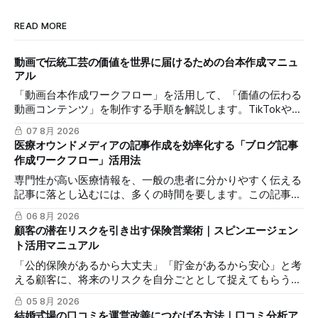
READ MORE
動画で伝統工芸の価値を世界に届けるための台本作成マニュ
アル
「動画台本作成ワークフロー」を活用して、「価値の伝わる
動画コンテンツ」を制作する手順を解説します。TikTokや
Instagramリールを通じた、国内若年層および海外市場への
07 8月 2026
効果的な発信を支援します。
医療オウンドメディアの記事作成を効率化する「ブログ記事
作成ワークフロー」活用法
専門性が高い医療情報を、一般の患者に分かりやすく伝える
記事に落とし込むには、多くの時間を要します。この記事で
は、mitsumonoAIの「ブログ記事作成ワークフロー」を活用
06 8月 2026
し、SEOに配慮した質の高いブログ記事を効率的に作成し、
顧客の潜在リスクを引き出す保険営業術｜スピンエージェン
発信力を最大化する方法を解説します。
ト活用マニュアル
「公的保険があるから大丈夫」「貯金があるから安心」と考
える顧客に、将来のリスクを自分ごととして捉えてもらうの
は簡単ではありません。この記事では、mitsumonoAIの「ス
05 8月 2026
ピンエージェント」を活用し、顧客の反論すらも対話の糸口
結婚式場の口コミを運営改善につなげる方法｜口コミ分析ア