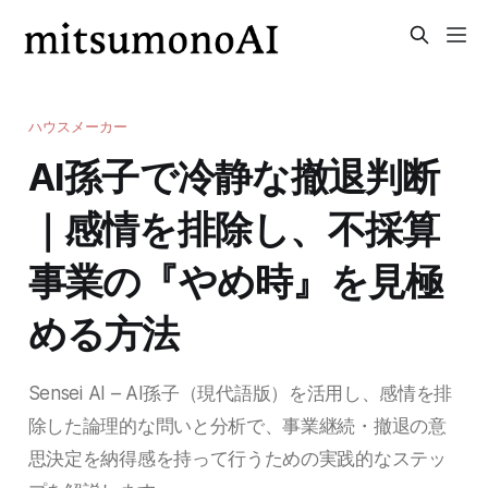
ハウスメーカー
AI孫子で冷静な撤退判断
｜感情を排除し、不採算
事業の『やめ時』を見極
める方法
Sensei AI – AI孫子（現代語版）を活用し、感情を排
除した論理的な問いと分析で、事業継続・撤退の意
思決定を納得感を持って行うための実践的なステッ