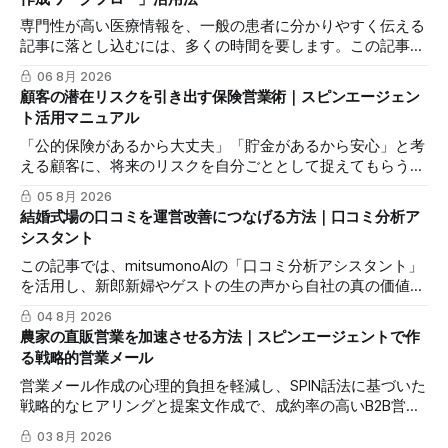
専門性が高い医療情報を、一般の患者に分かりやすく伝える
記事に落とし込むには、多くの時間を要します。この記事で
は、mitsumonoAIの「ブログ記事作成ワークフロー」を活用
06 8月 2026
し、SEOに配慮した質の高いブログ記事を効率的に作成し、
顧客の潜在リスクを引き出す保険営業術｜スピンエージェン
発信力を最大化する方法を解説します。
ト活用マニュアル
「公的保険があるから大丈夫」「貯金があるから安心」と考
える顧客に、将来のリスクを自分ごととして捉えてもらうの
は簡単ではありません。この記事では、mitsumonoAIの「ス
05 8月 2026
ピンエージェント」を活用し、顧客の反論すらも対話の糸口
結婚式場の口コミを運営改善につなげる方法｜口コミ分析ア
に変え、納得感を高めて成約に繋げる具体的な3つのステッ
シスタント
プを解説します。
この記事では、mitsumonoAIの「口コミ分析アシスタント」
を活用し、新郎新婦やゲストの生の声から自社の真の価値を
抽出し、来館予約率（CVR）を向上させる具体的な3つのス
04 8月 2026
テップを解説します。
農家の直販営業を加速させる方法｜スピンエージェントで作
る戦略的営業メール
営業メール作成の心理的負担を軽減し、SPIN話法に基づいた
戦略的なヒアリングと提案文作成で、成約率の高いB2B営業
を実現するmitsumonoAIの活用法を解説します。
03 8月 2026