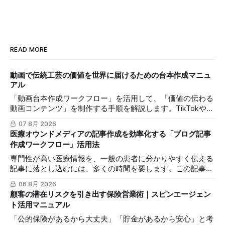
READ MORE
動画で伝統工芸の価値を世界に届けるための台本作成マニュ
アル
「動画台本作成ワークフロー」を活用して、「価値の伝わる
動画コンテンツ」を制作する手順を解説します。TikTokや
Instagramリールを通じた、国内若年層および海外市場への
07 8月 2026
効果的な発信を支援します。
医療オウンドメディアの記事作成を効率化する「ブログ記事
作成ワークフロー」活用法
専門性が高い医療情報を、一般の患者に分かりやすく伝える
記事に落とし込むには、多くの時間を要します。この記事で
は、mitsumonoAIの「ブログ記事作成ワークフロー」を活用
06 8月 2026
し、SEOに配慮した質の高いブログ記事を効率的に作成し、
顧客の潜在リスクを引き出す保険営業術｜スピンエージェン
発信力を最大化する方法を解説します。
ト活用マニュアル
「公的保険があるから大丈夫」「貯金があるから安心」と考