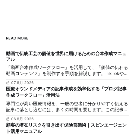
READ MORE
動画で伝統工芸の価値を世界に届けるための台本作成マニュ
アル
「動画台本作成ワークフロー」を活用して、「価値の伝わる
動画コンテンツ」を制作する手順を解説します。TikTokや
Instagramリールを通じた、国内若年層および海外市場への
07 8月 2026
効果的な発信を支援します。
医療オウンドメディアの記事作成を効率化する「ブログ記事
作成ワークフロー」活用法
専門性が高い医療情報を、一般の患者に分かりやすく伝える
記事に落とし込むには、多くの時間を要します。この記事で
は、mitsumonoAIの「ブログ記事作成ワークフロー」を活用
06 8月 2026
し、SEOに配慮した質の高いブログ記事を効率的に作成し、
顧客の潜在リスクを引き出す保険営業術｜スピンエージェン
発信力を最大化する方法を解説します。
ト活用マニュアル