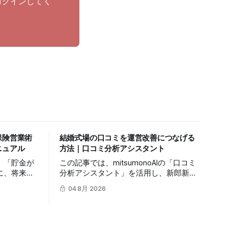
ログインしてく
保険営業術
結婚式場の口コミを運営改善につなげる
ニュアル
方法｜口コミ分析アシスタント
」「貯金が
この記事では、mitsumonoAIの「口コミ
に、将来の
分析アシスタント」を活用し、新郎新婦
てもらうの
やゲストの生の声から自社の真の価値を
04 8月 2026
記事では、
抽出し、来館予約率（CVR）を向上させ
ージェント」
る具体的な3つのステップを解説しま
対話の糸口
す。
に繋げる具