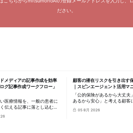
はこちらからmitsumonoAIの登録メールアドレスを入力し、
ださい。
ドメディアの記事作成を効率
顧客の潜在リスクを引き出す
ログ記事作成ワークフロー」
｜スピンエージェント活用マ
「公的保険があるから大丈夫
あるから安心」と考える顧客
高い医療情報を、一般の患者に
リスクを自分ごととして捉え
すく伝える記事に落とし込むに
05 8月 2026
は簡単ではありません。この
の時間を要します。この記事で
026
mitsumonoAIの「スピンエ
umonoAIの「ブログ記事作成ワ
を活用し、顧客の反論すらも
」を活用し、SEOに配慮した
に変え、納得感を高めて成約
ブログ記事を効率的に作成し、