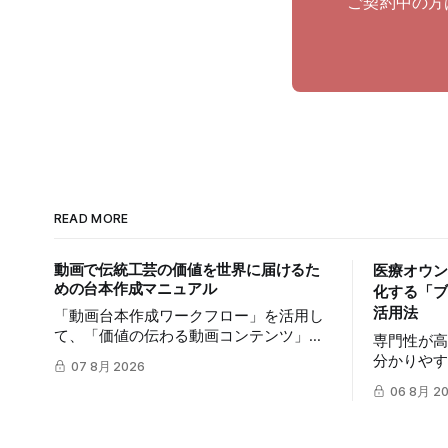
ご契約中の方
READ MORE
動画で伝統工芸の価値を世界に届けるた
医療オウン
めの台本作成マニュアル
化する「ブ
活用法
「動画台本作成ワークフロー」を活用し
て、「価値の伝わる動画コンテンツ」を
専門性が
制作する手順を解説します。TikTokや
分かりや
07 8月 2026
Instagramリールを通じた、国内若年層お
は、多く
06 8月 2
よび海外市場への効果的な発信を支援し
は、mits
ます。
ークフロー
質の高い