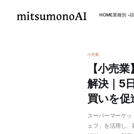
HOME
業種別
小売業
【小売業
解決｜5
買いを促
スーパーマーケット
ェフ」を活用し、