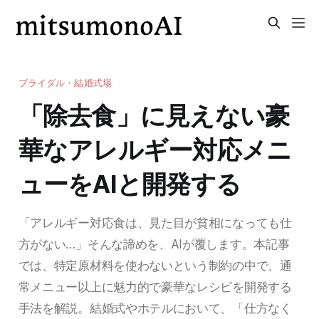
ブライダル・結婚式場
「除去食」に見えない豪
華なアレルギー対応メニ
ューをAIと開発する
「アレルギー対応食は、見た目が貧相になっても仕
方がない…」そんな諦めを、AIが覆します。本記事
では、特定原材料を使わないという制約の中で、通
常メニュー以上に魅力的で豪華なレシピを開発する
手法を解説。結婚式やホテルにおいて、「仕方なく