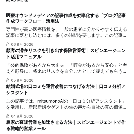
READ MORE
医療オウンドメディアの記事作成を効率化する「ブログ記事
作成ワークフロー」活用法
専門性が高い医療情報を、一般の患者に分かりやすく伝える
記事に落とし込むには、多くの時間を要します。この記事で
は、mitsumonoAIの「ブログ記事作成ワークフロー」を活用
06 8月 2026
し、SEOに配慮した質の高いブログ記事を効率的に作成し、
顧客の潜在リスクを引き出す保険営業術｜スピンエージェン
発信力を最大化する方法を解説します。
ト活用マニュアル
「公的保険があるから大丈夫」「貯金があるから安心」と考
える顧客に、将来のリスクを自分ごととして捉えてもらうの
は簡単ではありません。この記事では、mitsumonoAIの「ス
05 8月 2026
ピンエージェント」を活用し、顧客の反論すらも対話の糸口
結婚式場の口コミを運営改善につなげる方法｜口コミ分析ア
に変え、納得感を高めて成約に繋げる具体的な3つのステッ
シスタント
プを解説します。
この記事では、mitsumonoAIの「口コミ分析アシスタント」
を活用し、新郎新婦やゲストの生の声から自社の真の価値を
抽出し、来館予約率（CVR）を向上させる具体的な3つのス
04 8月 2026
テップを解説します。
農家の直販営業を加速させる方法｜スピンエージェントで作
る戦略的営業メール