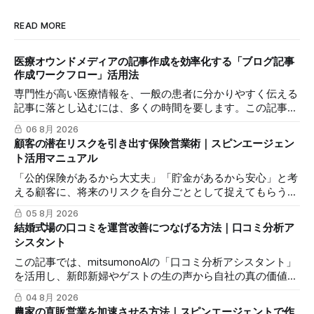
READ MORE
医療オウンドメディアの記事作成を効率化する「ブログ記事
作成ワークフロー」活用法
専門性が高い医療情報を、一般の患者に分かりやすく伝える
記事に落とし込むには、多くの時間を要します。この記事で
は、mitsumonoAIの「ブログ記事作成ワークフロー」を活用
06 8月 2026
し、SEOに配慮した質の高いブログ記事を効率的に作成し、
顧客の潜在リスクを引き出す保険営業術｜スピンエージェン
発信力を最大化する方法を解説します。
ト活用マニュアル
「公的保険があるから大丈夫」「貯金があるから安心」と考
える顧客に、将来のリスクを自分ごととして捉えてもらうの
は簡単ではありません。この記事では、mitsumonoAIの「ス
05 8月 2026
ピンエージェント」を活用し、顧客の反論すらも対話の糸口
結婚式場の口コミを運営改善につなげる方法｜口コミ分析ア
に変え、納得感を高めて成約に繋げる具体的な3つのステッ
シスタント
プを解説します。
この記事では、mitsumonoAIの「口コミ分析アシスタント」
を活用し、新郎新婦やゲストの生の声から自社の真の価値を
抽出し、来館予約率（CVR）を向上させる具体的な3つのス
04 8月 2026
テップを解説します。
農家の直販営業を加速させる方法｜スピンエージェントで作