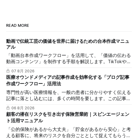
READ MORE
動画で伝統工芸の価値を世界に届けるための台本作成マニュ
アル
「動画台本作成ワークフロー」を活用して、「価値の伝わる
動画コンテンツ」を制作する手順を解説します。TikTokや
Instagramリールを通じた、国内若年層および海外市場への
07 8月 2026
効果的な発信を支援します。
医療オウンドメディアの記事作成を効率化する「ブログ記事
作成ワークフロー」活用法
専門性が高い医療情報を、一般の患者に分かりやすく伝える
記事に落とし込むには、多くの時間を要します。この記事で
は、mitsumonoAIの「ブログ記事作成ワークフロー」を活用
06 8月 2026
し、SEOに配慮した質の高いブログ記事を効率的に作成し、
顧客の潜在リスクを引き出す保険営業術｜スピンエージェン
発信力を最大化する方法を解説します。
ト活用マニュアル
「公的保険があるから大丈夫」「貯金があるから安心」と考
える顧客に、将来のリスクを自分ごととして捉えてもらうの