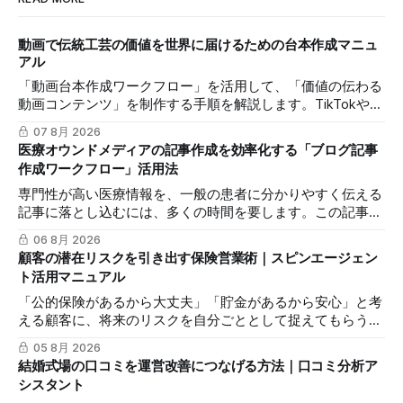
動画で伝統工芸の価値を世界に届けるための台本作成マニュ
アル
「動画台本作成ワークフロー」を活用して、「価値の伝わる
動画コンテンツ」を制作する手順を解説します。TikTokや
Instagramリールを通じた、国内若年層および海外市場への
07 8月 2026
効果的な発信を支援します。
医療オウンドメディアの記事作成を効率化する「ブログ記事
作成ワークフロー」活用法
専門性が高い医療情報を、一般の患者に分かりやすく伝える
記事に落とし込むには、多くの時間を要します。この記事で
は、mitsumonoAIの「ブログ記事作成ワークフロー」を活用
06 8月 2026
し、SEOに配慮した質の高いブログ記事を効率的に作成し、
顧客の潜在リスクを引き出す保険営業術｜スピンエージェン
発信力を最大化する方法を解説します。
ト活用マニュアル
「公的保険があるから大丈夫」「貯金があるから安心」と考
える顧客に、将来のリスクを自分ごととして捉えてもらうの
は簡単ではありません。この記事では、mitsumonoAIの「ス
05 8月 2026
ピンエージェント」を活用し、顧客の反論すらも対話の糸口
結婚式場の口コミを運営改善につなげる方法｜口コミ分析ア
に変え、納得感を高めて成約に繋げる具体的な3つのステッ
シスタント
プを解説します。