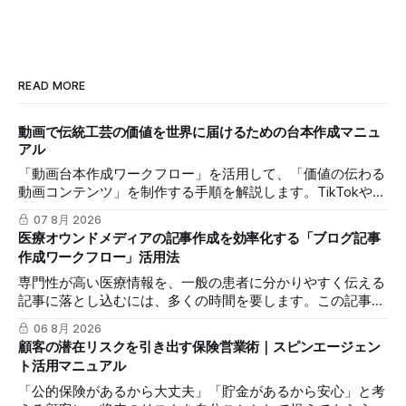
READ MORE
動画で伝統工芸の価値を世界に届けるための台本作成マニュ
アル
「動画台本作成ワークフロー」を活用して、「価値の伝わる
動画コンテンツ」を制作する手順を解説します。TikTokや
Instagramリールを通じた、国内若年層および海外市場への
07 8月 2026
効果的な発信を支援します。
医療オウンドメディアの記事作成を効率化する「ブログ記事
作成ワークフロー」活用法
専門性が高い医療情報を、一般の患者に分かりやすく伝える
記事に落とし込むには、多くの時間を要します。この記事で
は、mitsumonoAIの「ブログ記事作成ワークフロー」を活用
06 8月 2026
し、SEOに配慮した質の高いブログ記事を効率的に作成し、
顧客の潜在リスクを引き出す保険営業術｜スピンエージェン
発信力を最大化する方法を解説します。
ト活用マニュアル
「公的保険があるから大丈夫」「貯金があるから安心」と考