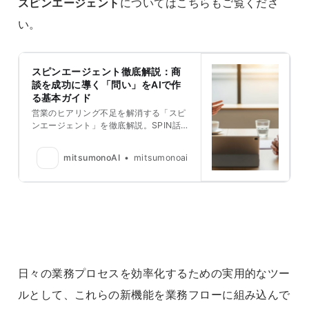
スピンエージェント
についてはこちらもご覧くださ
い。
スピンエージェント徹底解説：商
談を成功に導く「問い」をAIで作
る基本ガイド
営業のヒアリング不足を解消する「スピ
ンエージェント」を徹底解説。SPIN話
法に基づき、AIが顧客に刺さる質問を自
動生成します。ツールの基本から思考の
mitsumonoAI
mitsumonoai
ポイント、入力に迷った際の外部AI活用
術までノウハウを網羅。自社URLを入力
するだけで準備が完了し、商談の成約率
を飛躍的に高める実戦的な活用法を紹介
します。
日々の業務プロセスを効率化するための実用的なツー
ルとして、これらの新機能を業務フローに組み込んで