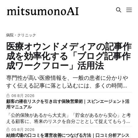
病院・クリニック
医療オウンドメディアの記事作
成を効率化する「ブログ記事作
成ワークフロー」活用法
専門性が高い医療情報を、一般の患者に分かりや
すく伝える記事に落とし込むには、多くの時間を
要します。この記事では、mitsumonoAIの「ブロ
06 8月 2026
グ記事作成ワークフロー」を活用し、SEOに配慮
顧客の潜在リスクを引き出す保険営業術｜スピンエージェント活
用マニュアル
した質の高いブログ記事を効率的に作成し、発信
「公的保険があるから大丈夫」「貯金があるから安心」と考
力を最大化する方法を解説します。
える顧客に、将来のリスクを自分ごととして捉えてもらうの
は簡単ではありません。この記事では、mitsumonoAIの「ス
05 8月 2026
ピンエージェント」を活用し、顧客の反論すらも対話の糸口
結婚式場の口コミを運営改善につなげる方法｜口コミ分析アシス