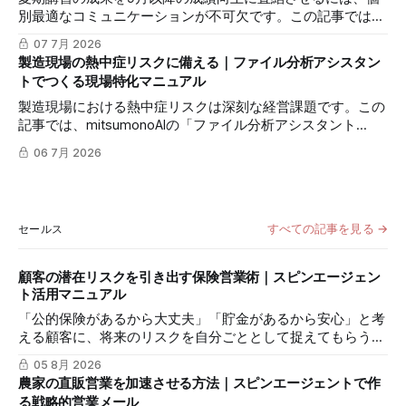
別最適なコミュニケーションが不可欠です。この記事では
「ペルソナ作成アシスタント」を活用し、多忙な講師が生徒
07 7月 2026
一人ひとりの心に響くメッセージを効率的に作成し、信頼関
製造現場の熱中症リスクに備える｜ファイル分析アシスタン
係を深化させる具体的なステップを解説します。
トでつくる現場特化マニュアル
製造現場における熱中症リスクは深刻な経営課題です。この
記事では、mitsumonoAIの「ファイル分析アシスタント
PRO」を活用し、最新の公的ガイドラインを基に、自社の実
06 7月 2026
情に合わせた「夏季安全衛生マニュアル」を効率的に作成す
る具体的な手順を解説します。
すべての記事を見る →
セールス
顧客の潜在リスクを引き出す保険営業術｜スピンエージェン
ト活用マニュアル
「公的保険があるから大丈夫」「貯金があるから安心」と考
える顧客に、将来のリスクを自分ごととして捉えてもらうの
は簡単ではありません。この記事では、mitsumonoAIの「ス
05 8月 2026
ピンエージェント」を活用し、顧客の反論すらも対話の糸口
農家の直販営業を加速させる方法｜スピンエージェントで作
に変え、納得感を高めて成約に繋げる具体的な3つのステッ
る戦略的営業メール