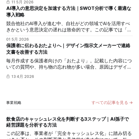
11 5月 2026
章」へと書き換えることで、理想のスタッフを引き寄せる手
AI導入の意思決定を加速する方法｜SWOT分析で導く最適な
順を紹介します。
導入戦略
競合他社のAI導入が進む中、自社がどの領域でAIを活用すべ
きかという意思決定の遅れは致命的です。この記事では「自
社SWOT分析アシスタント」を使用し、客観的な自己分析か
01 5月 2026
らAI活用の優先順位を明確にする具体的なステップを解説し
保護者に伝わるおたよりへ｜デザイン指示文メーカーで連絡
ます。
文書を改善する方法
毎月作成する保護者向けの「おたより」。記載した内容につ
いての質問や、持ち物の忘れ物が多い場合、原因はデザイン
の分かりにくさにあるかもしれません。この記事では、
13 4月 2026
mitsumonoAIを使って現状のおたよりを客観的に評価し、伝
わるデザインへ刷新する具体的な手順を解説します。
すべての記事を見る →
事業戦略
飲食店のキャッシュレス化を判断する3ステップ｜AI孫子で
経営課題を分析する方法
この記事は、事業者が「完全キャッシュレス化」に踏み切る