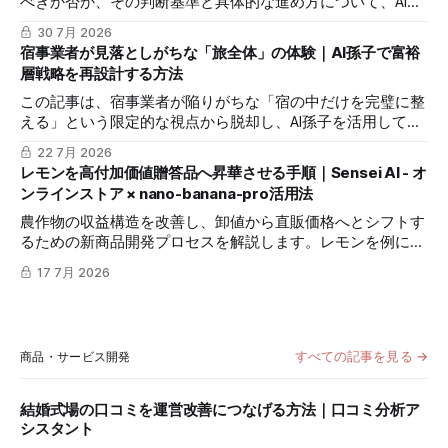
べきか否か、その判断基準と具体的な進め方について、AI孫
子（現代語版）を活用して解説します。経営者、店長、DX
30 7月 2026
担当者など、オペレーション効率化と顧客満足度の両立を目
宿事業者が見落としがちな「旅全体」の体験｜AI孫子で富裕
指すすべての方に役立つ内容です。
層戦略を再設計する方法
この記事は、宿事業者が陥りがちな「宿の中だけを完璧に整
える」という限定的な視点から脱却し、AI孫子を活用して
「旅全体」の顧客体験を再定義し、富裕層の獲得を目指すた
22 7月 2026
めの具体的な活用法を解説します。宿の経営者、プロデュー
レモンを高付加価値贈答品へ昇華させる手順｜Sensei AI - オ
サー、そして顧客体験の向上を目指す全ての方に役立つ内容
ンラインストア × nano-banana-pro活用法
です。
農作物の収益構造を改善し、卸値から直販価格へとシフトす
るための新商品開発プロセスを解説します。レモンを例に、
Sensei AIによる市場分析とコンセプト策定、nano-banana-
17 7月 2026
proによる高級感あふれるパッケージ可視化の手法を提案し
ます。
すべての記事を見る →
商品・サービス開発
結婚式場の口コミを運営改善につなげる方法｜口コミ分析ア
シスタント