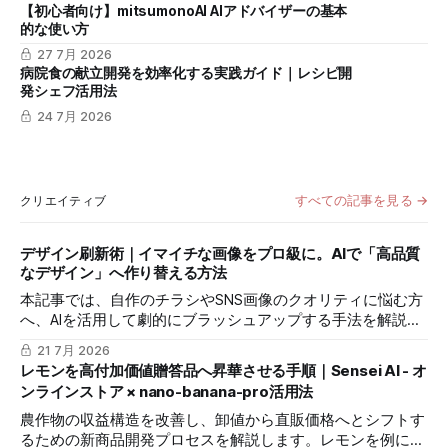
【初心者向け】mitsumonoAI AIアドバイザーの基本
的な使い方
27 7月 2026
病院食の献立開発を効率化する実践ガイド｜レシピ開
発シェフ活用法
24 7月 2026
すべての記事を見る →
クリエイティブ
デザイン刷新術｜イマイチな画像をプロ級に。AIで「高品質
なデザイン」へ作り替える方法
本記事では、自作のチラシやSNS画像のクオリティに悩む方
へ、AIを活用して劇的にブラッシュアップする手法を解説し
ます。
21 7月 2026
レモンを高付加価値贈答品へ昇華させる手順｜Sensei AI - オ
ンラインストア × nano-banana-pro活用法
農作物の収益構造を改善し、卸値から直販価格へとシフトす
るための新商品開発プロセスを解説します。レモンを例に、