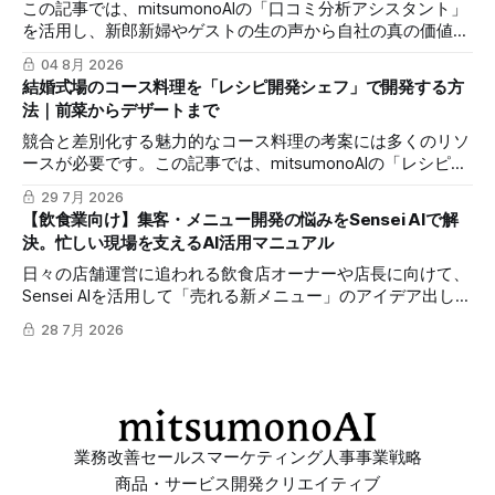
この記事では、mitsumonoAIの「口コミ分析アシスタント」
を活用し、新郎新婦やゲストの生の声から自社の真の価値を
抽出し、来館予約率（CVR）を向上させる具体的な3つのス
04 8月 2026
テップを解説します。
結婚式場のコース料理を「レシピ開発シェフ」で開発する方
法｜前菜からデザートまで
競合と差別化する魅力的なコース料理の考案には多くのリソ
ースが必要です。この記事では、mitsumonoAIの「レシピ開
発シェフ」を活用し、効率的に独自性のあるレシピを作成し
29 7月 2026
て料理単価を向上させる具体的な3つのステップを解説しま
【飲食業向け】集客・メニュー開発の悩みをSensei AIで解
す。
決。忙しい現場を支えるAI活用マニュアル
日々の店舗運営に追われる飲食店オーナーや店長に向けて、
Sensei AIを活用して「売れる新メニュー」のアイデア出しや
「再来店を促すSNS発信」を効率化する具体的な方法とプロ
28 7月 2026
ンプトを解説します。
業務改善
セールス
マーケティング
人事
事業戦略
商品・サービス開発
クリエイティブ