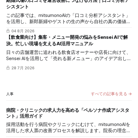
結婚式場の口コミを運営改善につなげる方法｜口コミ分析ア
発信力を最大化する方法を解説します。
シスタント
この記事では、mitsumonoAIの「口コミ分析アシスタント」
を活用し、新郎新婦やゲストの生の声から自社の真の価値を
抽出し、来館予約率（CVR）を向上させる具体的な3つのス
04 8月 2026
テップを解説します。
【飲食業向け】集客・メニュー開発の悩みをSensei AIで解
決。忙しい現場を支えるAI活用マニュアル
日々の店舗運営に追われる飲食店オーナーや店長に向けて、
Sensei AIを活用して「売れる新メニュー」のアイデア出しや
「再来店を促すSNS発信」を効率化する具体的な方法とプロ
28 7月 2026
ンプトを解説します。
すべての記事を見る →
人事
病院・クリニックの求人力を高める「ペルソナ作成アシスタ
ント」活用ガイド
採用活動を行う病院やクリニックにむけて、mitsumonoAIを
活用した求人票の改善プロセスを解説します。院長の理念を
言語化し、候補者の本音に深く突き刺さる「共感される文