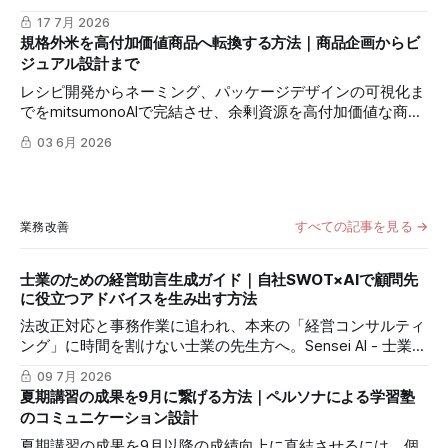
Sensei AIによる市場分析とコンセプト策定、nano-banana-
17 7月 2026
proによる高級感あふれるパッケージ可視化の手法を提案し
規格外米を高付加価値商品へ転換する方法｜商品企画からビ
ます。
ジュアル設計まで
レシピ開発からネーミング、パッケージデザインの可視化ま
でをmitsumonoAIで完結させ、余剰資源を高付加価値な商品
へと転換する具体的なプロセスを解説します。
03 6月 2026
すべての記事を見る →
業務改善
士業のための経営助言生成ガイド｜自社SWOT×AIで顧問先
に役立つアドバイスを生み出す方法
法改正対応と事務作業に追われ、本来の「経営コンサルティ
ング」に時間を割けない士業の先生方へ。Sensei AI - 士業と
自社SWOT分析アシスタントを活用し、顧問先の課題を深く
09 7月 2026
分析し、差別化された付加価値提案を自動生成する具体的な
夏期講習の成果を9月に繋げる方法｜ペルソナによる学習塾
方法を解説します。
のコミュニケーション設計
夏期講習の成果を9月以降の成績向上に直結させるには、個