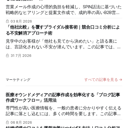
プを解説します。
営業メール作成の心理的負担を軽減し、SPIN話法に基づいた
戦略的なヒアリングと提案文作成で、成約率の高いB2B営業
を実現するmitsumonoAIの活用法を解説します。
03 8月 2026
「他社比較」を覆すブライダル接客術｜競合口コミ分析によ
る不安解消アプローチ術
見学中のお客様が「他社も見てから決めたい」と語る裏に
は、言語化されない不安が潜んでいます。この記事では、
mitsumonoAIの「口コミ分析アシスタント」を活用し、競合
31 7月 2026
式場の不満パターンを先回りして把握することで、自社の安
心感を際立たせ、その場での即決率を高める接客の極意を解
説します。
すべての記事を見る →
マーケティング
医療オウンドメディアの記事作成を効率化する「ブログ記事
作成ワークフロー」活用法
専門性が高い医療情報を、一般の患者に分かりやすく伝える
記事に落とし込むには、多くの時間を要します。この記事で
は、mitsumonoAIの「ブログ記事作成ワークフロー」を活用
06 8月 2026
し、SEOに配慮した質の高いブログ記事を効率的に作成し、