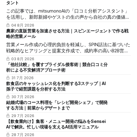
に変え、納得感を高めて成約に繋げる具体的な3つのステッ
タント
プを解説します。
この記事では、mitsumonoAIの「口コミ分析アシスタント」
を活用し、新郎新婦やゲストの生の声から自社の真の価値を
抽出し、来館予約率（CVR）を向上させる具体的な3つのス
04 8月 2026
テップを解説します。
農家の直販営業を加速させる方法｜スピンエージェントで作る戦
略的営業メール
営業メール作成の心理的負担を軽減し、SPIN話法に基づいた
戦略的なヒアリングと提案文作成で、成約率の高いB2B営業
を実現するmitsumonoAIの活用法を解説します。
03 8月 2026
「他社比較」を覆すブライダル接客術｜競合口コミ分
析による不安解消アプローチ術
31 7月 2026
飲食店のキャッシュレス化を判断する3ステップ｜AI
孫子で経営課題を分析する方法
30 7月 2026
結婚式場のコース料理を「レシピ開発シェフ」で開発
する方法｜前菜からデザートまで
29 7月 2026
【飲食業向け】集客・メニュー開発の悩みをSensei
AIで解決。忙しい現場を支えるAI活用マニュアル
28 7月 2026